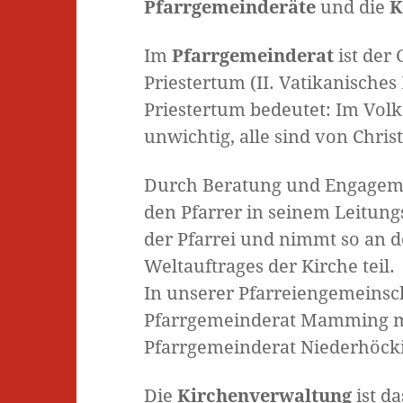
Pfarrgemeinderäte
und die
K
Im
Pfarrgemeinderat
ist der
Priestertum (II. Vatikanische
Priestertum bedeutet: Im Volk 
unwichtig, alle sind von Chri
Durch Beratung und Engageme
den Pfarrer in seinem Leitungs
der Pfarrei und nimmt so an d
Weltauftrages der Kirche teil.
In unserer Pfarreiengemeinscha
Pfarrgemeinderat Mamming mi
Pfarrgemeinderat Niederhöcki
Die
Kirchenverwaltung
ist da