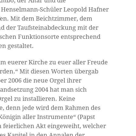
Ambo, der Altar und die
 Henselmann-Schüler Leopold Hafner
fen. Mit dem Beichtzimmer, dem
und der Taufsteinabdeckung mit der
gischen Funktionsorte entsprechend
n gestaltet.
m euerer Kirche zu euer aller Freude
rden.“ Mit diesen Worten übergab
 2006 die neue Orgel ihrer
andsetzung 2004 hat man sich
gel zu installieren. Keine
ere, denn jede wird dem Rahmen des
Königin aller Instrumente“ (Papst
 feierlichen Akt eingeweiht, welcher
es Kapitel in den Annalen der