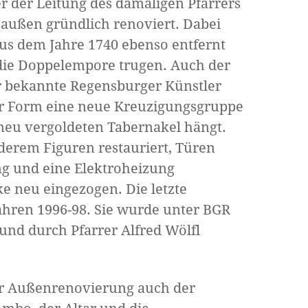
r der Leitung des damaligen Pfarrers
außen gründlich renoviert. Dabei
us dem Jahre 1740 ebenso entfernt
 die Doppelempore trugen. Auch der
er bekannte Regensburger Künstler
er Form eine neue Kreuzigungsgruppe
 neu vergoldeten Tabernakel hängt.
erem Figuren restauriert, Türen
ng und eine Elektroheizung
e neu eingezogen. Die letzte
ahren 1996-98. Sie wurde unter BGR
nd durch Pfarrer Alfred Wölfl
er Außenrenovierung auch der