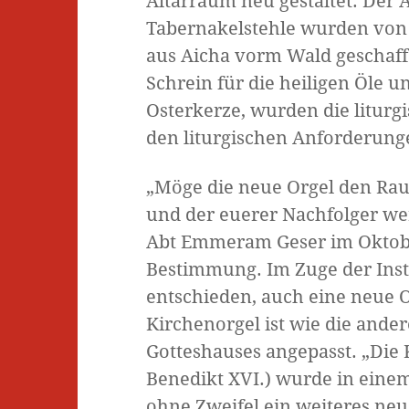
Altarraum neu gestaltet. Der 
Tabernakelstehle wurden von
aus Aicha vorm Wald geschaf
Schrein für die heiligen Öle 
Osterkerze, wurden die litur
den liturgischen Anforderunge
„Möge die neue Orgel den Rau
und der euerer Nachfolger we
Abt Emmeram Geser im Oktober
Bestimmung. Im Zuge der Inst
entschieden, auch eine neue Or
Kirchenorgel ist wie die and
Gotteshauses angepasst. „Die 
Benedikt XVI.) wurde in einem
ohne Zweifel ein weiteres neu