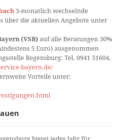
nbach
3-monatlich wechselnde
os über die aktuellen Angebote unter
Bayern (VSB)
auf alle Beratungen 30%
indestens 5 Euro) ausgenommen
gsstelle Regensburg: Tel. 0941 51604,
ervice-bayern.de/
rnweite Vorteile unter:
enstigungen.html
rauen
ensburg bietet jedes Jahr für