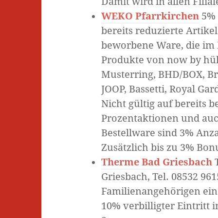
Damit wird in allen Fili
WEKO Pfarrkirchen
5% 
bereits reduzierte Artik
beworbene Ware, die im 
Produkte von now by hül
Musterring, BHD/BOX, Br
JOOP, Bassetti, Royal Ga
Nicht gültig auf bereits 
Prozentaktionen und auch
Bestellware sind 3% Anza
Zusätzlich bis zu 3% Bo
Therme Bad Griesbach
T
Griesbach, Tel. 08532 961
Familienangehörigen ein 
10% verbilligter Eintritt