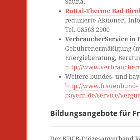
Sauna.
Rottal-Therme Bad Bir
reduzierte Aktionen, Inf
Tel. 08563 2900
VerbraucherService in 
Gebührenermäßigung (m
Energieberatung, Beratun
http://www.verbrauchers
Weitere bundes- und baye
http://www.frauenbund-
bayern.de/service/vergu
Bildungsangebote
für F
Der KDFB-Diözesanverband Reg